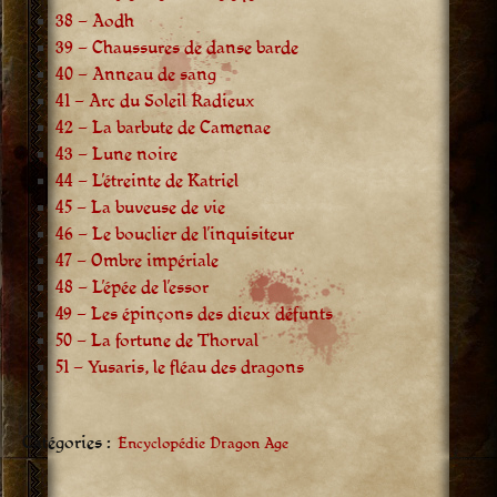
38 – Aodh
39 – Chaussures de danse barde
40 – Anneau de sang
41 – Arc du Soleil Radieux
42 – La barbute de Camenae
43 – Lune noire
44 – L’étreinte de Katriel
45 – La buveuse de vie
46 – Le bouclier de l’inquisiteur
47 – Ombre impériale
48 – L’épée de l’essor
49 – Les épinçons des dieux défunts
50 – La fortune de Thorval
51 – Yusaris, le fléau des dragons
Catégories :
Encyclopédie Dragon Age