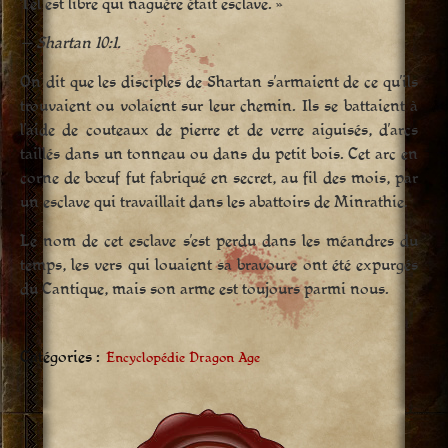
Tel est libre qui naguère était esclave. »
— Shartan 10:1.
On dit que les disciples de Shartan s’armaient de ce qu’ils
trouvaient ou volaient sur leur chemin. Ils se battaient à
l’aide de couteaux de pierre et de verre aiguisés, d’arcs
taillés dans un tonneau ou dans du petit bois. Cet arc en
corne de bœuf fut fabriqué en secret, au fil des mois, par
un esclave qui travaillait dans les abattoirs de Minrathie.
Le nom de cet esclave s’est perdu dans les méandres du
temps, les vers qui louaient sa bravoure ont été expurgés
du Cantique, mais son arme est toujours parmi nous.
Catégories :
Encyclopédie Dragon Age