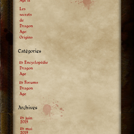
Age II
Les
secrets
de
Dragon
Age:
Origins
Catégories
Encyclopédie
Dragon
Age
Forums
Dragon
Age
Archives
juin
2019
mai
2019