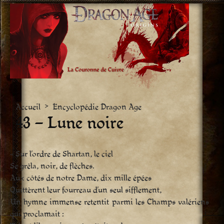
Aller
vers
le
contenu
Accueil
>
Encyclopédie Dragon Age
43 – Lune noire
« Sur l’ordre de Shartan, le ciel
Se grêla, noir, de flèches.
Aux côtés de notre Dame, dix mille épées
Quittèrent leur fourreau d’un seul sifflement,
Un hymne immense retentit parmi les Champs valériens
qui proclamait :