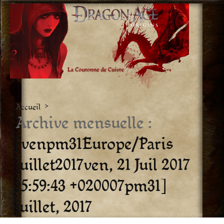
Aller
vers
le
contenu
Accueil
>
Archive mensuelle :
[venpm31Europe/Paris
juillet2017ven, 21 Juil 2017
15:59:43 +020007pm31]
juillet, 2017