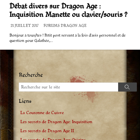
Débat divers sur Dragon Age :
Inquisition Manette ou clavier/souris ?
DATE
21 JUILLET 2017
CATÉGORIES
FORUMS DRAGON AGE
DE
Bonjour à tous/tes ! Petit post servant à la fois d’avis personnel et de
PUBLICATION
question pour Galathée,…
Recherche
Recherche
Reche
Liens
La Couronne de Cuivre
Les secrets de Dragon Age: Inquisition
Les secrets de Dragon Age II