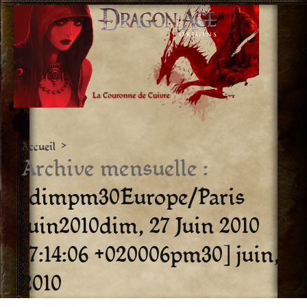
Aller
vers
le
contenu
Accueil
>
Archive mensuelle :
[dimpm30Europe/Paris
juin2010dim, 27 Juin 2010
17:14:06 +020006pm30] juin,
2010