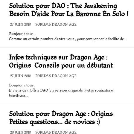
Solution pour DAO : The Awakening
Besoin D’aide Pour La Baronne En Solo !
DATE
27 JUIN 2010
CATÉGORIES
FORUMS DRAGON AGE
DE
Bonjour à tous ,
PUBLICATION
Comme un certain nombre d’entre vous , pour compenser la facilité de…
Infos techniques sur Dragon Age :
Origins  Conseils pour un débutant
DATE
27 JUIN 2010
CATÉGORIES
FORUMS DRAGON AGE
DE
Bonjour à tous,
PUBLICATION
Je viens de m’offrir DAO (en version originale :)) et je souhaiterai
bénéficier…
Solution pour Dragon Age : Origins 
Petites questions… de novices :)
DATE
20 JUIN 2010
CATÉGORIES
FORUMS DRAGON AGE