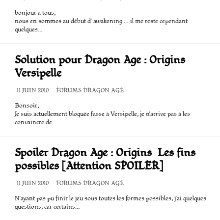
DE
bonjour à tous,
PUBLICATION
nous en sommes au début d’ awakening … il me reste cependant
quelques…
Solution pour Dragon Age : Origins 
Versipelle
DATE
11 JUIN 2010
CATÉGORIES
FORUMS DRAGON AGE
DE
Bonsoir,
PUBLICATION
Je suis actuellement bloquée fasse à Versipelle, je n’arrive pas à les
convaincre de…
Spoiler Dragon Age : Origins  Les fins
possibles [Attention SPOILER]
DATE
11 JUIN 2010
CATÉGORIES
FORUMS DRAGON AGE
DE
N’ayant pas pu finir le jeu sous toutes les formes possibles, j’ai quelques
PUBLICATION
questions, car certains…