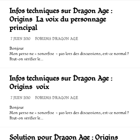
Infos techniques sur Dragon Age :
Origins  La voix du personnage
principal
DATE
7 JUIN 2010
CATÉGORIES
FORUMS DRAGON AGE
DE
Bonjour
PUBLICATION
Mon perso ne « sonorfise » pas lors des discussions, est-ce normal ?
Peut-on vérifier le…
Infos techniques sur Dragon Age :
Origins  voix
DATE
7 JUIN 2010
CATÉGORIES
FORUMS DRAGON AGE
DE
Bonjour
PUBLICATION
Mon perso ne « sonorfise » pas lors des discussions, est-ce normal ?
Peut-on vérifier le…
Solution pour Dragon Age : Origins 