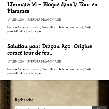
L’Immatériel – Bloqué dans la Tour en
Flammes
DATE
5 JUIN 2010
CATÉGORIES
FORUMS DRAGON AGE
DE
bonjour! je suis novueau, j’suis allé au chateau pour sauvé, l’enfant
PUBLICATION
possédé. et la jvoulais pas…
Solution pour Dragon Age : Origins 
coincé tour de feu..
DATE
5 JUIN 2010
CATÉGORIES
FORUMS DRAGON AGE
DE
bonjour! je suis novueau, j’suis allé au chateau pour sauvé, l’enfant
PUBLICATION
possédé. et la jvoulais pas…
Recherche
Recherche