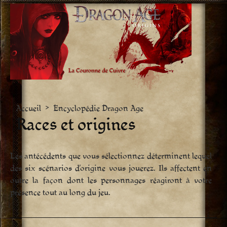
Aller
vers
le
contenu
Accueil
>
Encyclopédie Dragon Age
Races et origines
Les antécédents que vous sélectionnez déterminent lequel
des six scénarios d’origine vous jouerez. Ils affectent en
outre la façon dont les personnages réagiront à votre
présence tout au long du jeu.