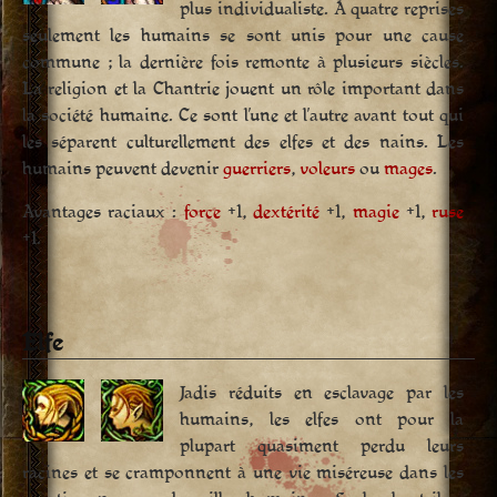
plus individualiste. À quatre reprises
seulement les humains se sont unis pour une cause
commune ; la dernière fois remonte à plusieurs siècles.
La religion et la Chantrie jouent un rôle important dans
la société humaine. Ce sont l’une et l’autre avant tout qui
les séparent culturellement des elfes et des nains. Les
humains peuvent devenir
guerriers
,
voleurs
ou
mages
.
Avantages raciaux :
force
+1,
dextérité
+1,
magie
+1,
ruse
+1.
Elfe
Jadis réduits en esclavage par les
humains, les elfes ont pour la
plupart quasiment perdu leurs
racines et se cramponnent à une vie miséreuse dans les