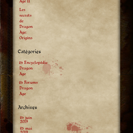
Age II
Les
secrets
de
Dragon
Age:
Origins
Catégories
Encyclopédie
Dragon
Age
Forums
Dragon
Age
Archives
juin
2019
mai
2019