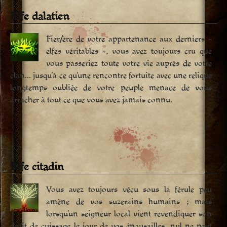
Elfe dalatien
Fier/ère de votre appartenance aux derniers «
elfes véritables », vous avez toujours cru que
vous passeriez toute votre vie auprès de votre
clan… jusqu’à ce qu’une rencontre fortuite avec une relique
longtemps oubliée de votre peuple menace de vous
arracher à tout ce que vous avez jamais connu.
Elfe citadin
Vous avez toujours vécu sous la férule peu
amène de vos suzerains humains ; mais
lorsqu’un seigneur local vient revendiquer son
droit de cuissage le jour de vos épousailles, nul ne peut