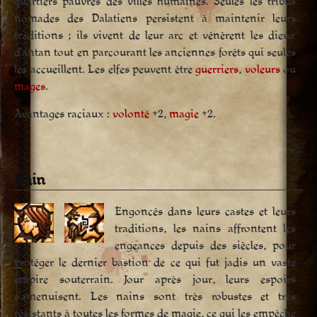
quartiers pauvres des villes humaines. Seules les tribus
nomades des Dalatiens persistent à maintenir leurs
traditions ; ils vivent de leur arc et vénèrent les dieux
d’antan tout en parcourant les anciennes forêts qui seules
les accueillent. Les elfes peuvent être
guerriers
,
voleurs
ou
mages
.
Avantages raciaux :
volonté
+2,
magie
+2.
Nain
Engoncés dans leurs castes et leurs
traditions, les nains affrontent les
engeances depuis des siècles, pour
protéger le dernier bastion de ce qui fut jadis un vaste
empire souterrain. Jour après jour, leurs espoirs
s’amenuisent. Les nains sont très robustes et très
résistants à toutes les formes de magie, ce qui les empêche