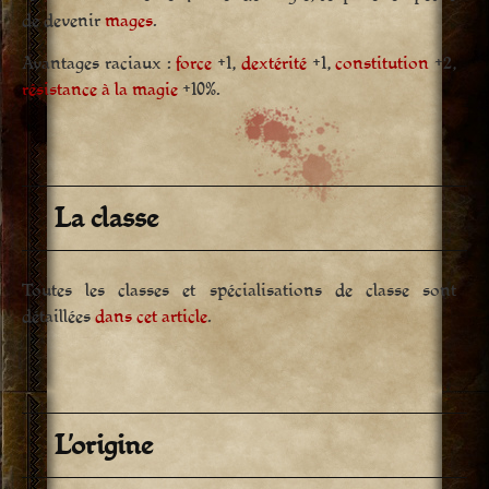
de devenir
mages
.
Avantages raciaux :
force
+1,
dextérité
+1,
constitution
+2,
résistance à la magie
+10%.
La classe
Toutes les classes et spécialisations de classe sont
détaillées
dans cet article
.
L’origine