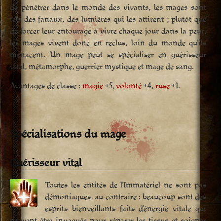
de pénétrer dans le monde des vivants, les mages sont
tels des fanaux, des lumières qui les attirent ; plutôt que
de forcer leur entourage à vivre chaque jour dans la peur,
les mages vivent donc en reclus, loin du monde qu’ils
menacent. Un mage peut se spécialiser en guérisseur
vital, métamorphe, guerrier mystique et mage de sang.
Avantages de classe :
magie
+5,
volonté
+4,
ruse
+1.
Spécialisations du mage
Guérisseur vital
Toutes les entités de l’Immatériel ne sont pas
démoniaques, au contraire : beaucoup sont des
esprits bienveillants faits d’énergie vitale qui
peuvent être invoqués pour réparer les tissus et soigner