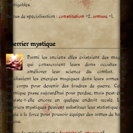
infatigables.
Bonus de spécialisation :
constitution
+2,
armure
+1.
Guerrier mystique
Parmi les anciens elfes existaient des mages
qui consacraient leurs dons occultes à
améliorer leur science du combat. Ils
canalisaient les énergies magiques dans leurs armes et
leur corps pour devenir des foudres de guerre. Cette
technique passe aujourd’hui pour perdue, mais peut-être
subsiste-t-elle encore en quelque endroit reculé. Les
guerriers mystiques peuvent substituer leur statistique de
magie à la force pour pouvoir équiper des armes de haut
niveau.