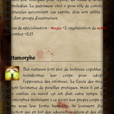
les maladies. Le guérisseur vital a pour rôle de canaliser
les énergies qu’octroient ces esprits, d’où son utilité au
sein d’un groupe d’aventuriers.
Bonus de spécialisation :
magie
+2, régénération de
santé
en combat +0,25.
Métamorphe
Des rumeurs font état de barbares capables de
transformer leur corps pour adopter
l’apparence des animaux. Le Cercle des mages
dément l’existence de pareilles pratiques, mais il est des
lieux oubliés où survit cet art d’un autre temps. Les
métamorphes maîtrisent à ce point leur propre corps que
même sous leur forme humaine, ils jouissent d’une
protection qui en fait des adversaires retors et des alliés