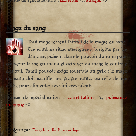
Bonus de spécialisation :
dextérité
+1,
attaque
+5.
Mage du sang
Tout mage ressent l’attrait de la magie du sang.
Ces sombres rites, enseignés à l’origine par les
démons, puisent dans le pouvoir du sang pour
convertir la vie en mana et octroyer au mage le contrôle
d’autrui. Pareil pouvoir exige toutefois un prix : le mage
du sang doit sacrifier sa propre santé, ou celle de ses
alliés, pour alimenter ces sinistres talents.
Bonus de spécialisation :
constitution
+2,
puissance
magique
+2.
Catégories :
Encyclopédie Dragon Age