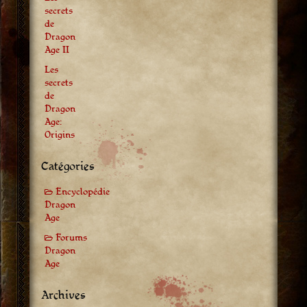
secrets
de
Dragon
Age II
Les
secrets
de
Dragon
Age:
Origins
Catégories
Encyclopédie
Dragon
Age
Forums
Dragon
Age
Archives