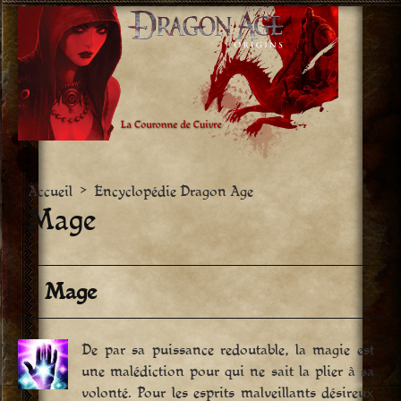
Aller
vers
le
contenu
Accueil
>
Encyclopédie Dragon Age
Mage
Mage
De par sa puissance redoutable, la magie est
une malédiction pour qui ne sait la plier à sa
volonté. Pour les esprits malveillants désireux