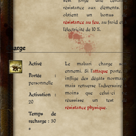
s’est forgé une certaine
résistance aux éléments. Il
obtient un bonus de
résistance au feu
, au froid et à
l’électricité de 10 %.
Charge
Activé
Le mabari charge son
ennemi. Si l’
attaque
porte, il
Portée :
inflige des dégâts normaux
personnelle
mais renverse l’adversaire à
moins que celui-ci ne
Activation :
réussisse un test de
20
résistance physique
.
Temps de
recharge :
30
s