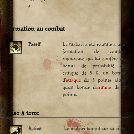
s
Formation au combat
Passif
Le mabari a été soumis à une
formation de combat
rigoureuse qui lui confère un
bonus de probabilité de
critique de 5 %, un bonus
d’
attaque
de 5 points ainsi
qu’un bonus d’
armure
de 2
points.
Mise à terre
Activé
Le mabari bondit sur sa cible