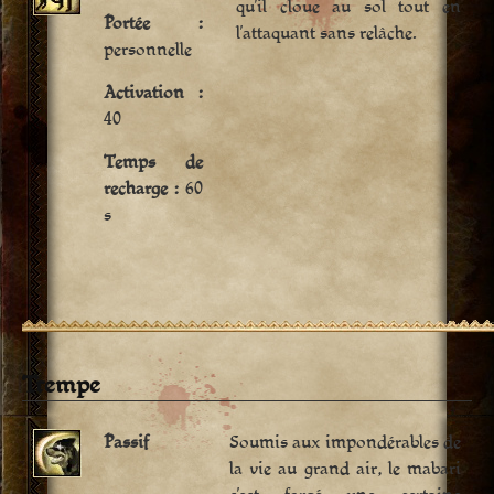
qu’il cloue au sol tout en
Portée :
l’attaquant sans relâche.
personnelle
Activation :
40
Temps de
recharge :
60
s
Trempe
Passif
Soumis aux impondérables de
la vie au grand air, le mabari