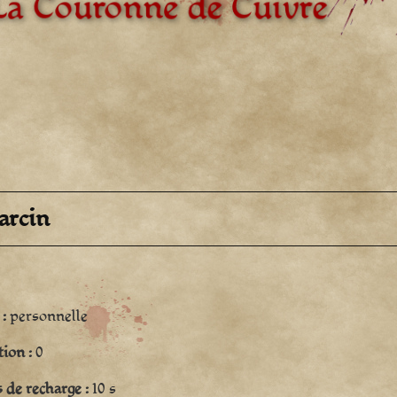
arcin
 :
personnelle
tion :
0
de recharge :
10 s