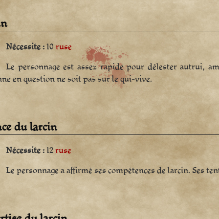
in
Nécessite :
10
ruse
Le personnage est assez rapide pour délester autrui, a
ne en question ne soit pas sur le qui-vive.
nce du larcin
Nécessite :
12
ruse
Le personnage a affirmé ses compétences de larcin. Ses tent
rtise du larcin