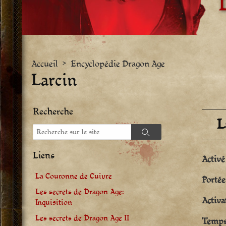
Accueil
>
Encyclopédie Dragon Age
Larcin
Recherche
L
Recherche
Recherche
Liens
Activé
La Couronne de Cuivre
Portée
Les secrets de Dragon Age:
Activa
Inquisition
Les secrets de Dragon Age II
Temps 