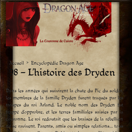
Aller
vers
le
contenu
Accueil
>
Encyclopédie Dragon Age
98 – L’histoire des Dryden
Dans les années qui suivirent la chute du Pic du soldat,
les membres de la famille Dryden furent traqués par les
troupes du roi Arland. Le noble nom des Dryden fut
frappé d’opprobre, et les terres familiales saisies par la
couronne. Le roi redoutait que les braises de la rébellion
ne se ravivent. Parents, amis ou simples relations… tous