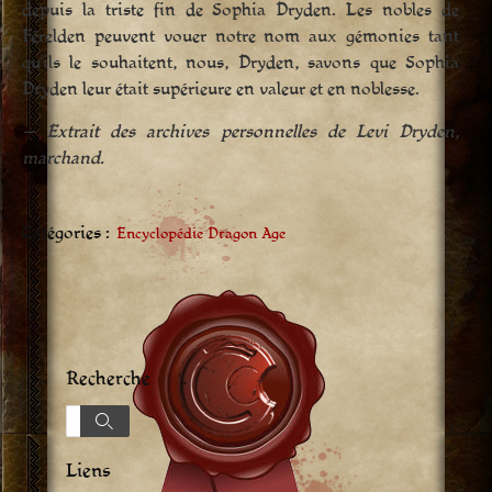
depuis la triste fin de Sophia Dryden. Les nobles de
Férelden peuvent vouer notre nom aux gémonies tant
qu’ils le souhaitent, nous, Dryden, savons que Sophia
Dryden leur était supérieure en valeur et en noblesse.
— Extrait des archives personnelles de Levi Dryden,
marchand.
Catégories :
Encyclopédie Dragon Age
Recherche
Recherche
Recherche
Liens