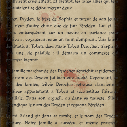
souffrirent cruellement. Et bientôt, les rares alliés qui leur
subsistaient se détournèrent d’eux.
Toben Dryden, le frère de Sophia et tuteur de son jeune
fils, n’eut d’autre choix que de fuir Férelden. Lui et les
siens embarquèrent sur un navire en partance pour
Antiva et voyagèrent sous un nom d’emprunt. Une fois à
destination, Toben, désormais Toben Derocher, n’aspirait
qu’à une vie paisible : il démarra un commerce qui
prospéra bientôt.
La famille marchande des Derocher s’enrichit rapidement,
et le nom des Dryden fut bien vite oublié. Cependant, en
8:15 des bontés, Silvie Derocher retrouva d’anciennes
archives appartenant à Toben et reconstitua l’histoire
familiale. Dans son orgueil, ou dans sa naïveté, Silvie
revendiqua le nom des Dryden et regagna Férelden.
Le roi Arland git dans sa tombe, et le nom des Dryden
perdure. Notre famille a survécu, et même prospéré,