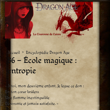
Aller
vers
le
contenu
Accueil
>
Encyclopédie Dragon Age
86 – École magique :
entropie
« À toi, mon deuxième enfant, Je lègue ce don :
En ton cœur brûlera
Une flamme inextinguible
Dévorante et jamais satisfaite. »