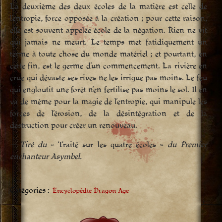
La deuxième des deux écoles de la matière est celle de
l’entropie, force opposée à la création ; pour cette raison,
elle est souvent appelée école de la négation. Rien ne vit
qui jamais ne meurt. Le temps met fatidiquement un
terme à toute chose du monde matériel ; et pourtant, en
cette fin, est le germe d’un commencement. La rivière en
crue qui dévaste ses rives ne les irrigue pas moins. Le feu
qui engloutit une forêt n’en fertilise pas moins le sol. Il en
va de même pour la magie de l’entropie, qui manipule les
forces de l’érosion, de la désintégration et de la
destruction pour créer un renouveau.
— Tiré du
« Traité sur les quatre écoles »
du Premier
enchanteur Asymbel.
Catégories :
Encyclopédie Dragon Age