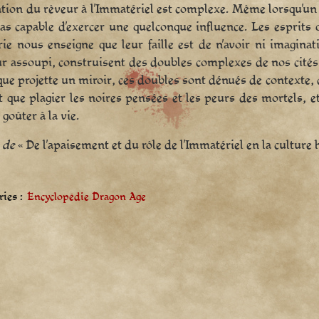
ation du rêveur à l’Immatériel est complexe. Même lorsqu’un 
pas capable d’exercer une quelconque influence. Les esprits qu
ie nous enseigne que leur faille est de n’avoir ni imaginati
ur assoupi, construisent des doubles complexes de nos cité
 que projette un miroir, ces doubles sont dénués de contexte
t que plagier les noires pensées et les peurs des mortels, 
 goûter à la vie.
 de
« De l’apaisement et du rôle de l’Immatériel en la culture
ies :
Encyclopédie Dragon Age