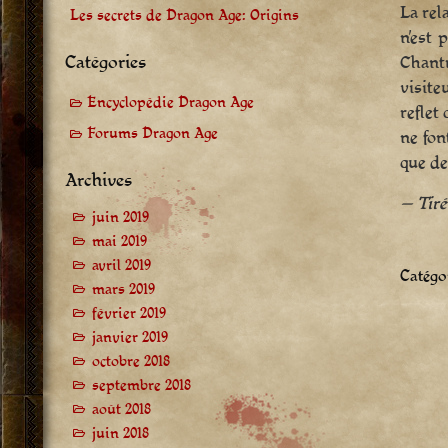
La rel
Les secrets de Dragon Age: Origins
n’est 
Catégories
Chantr
visite
Encyclopédie Dragon Age
reflet
Forums Dragon Age
ne fon
que de
Archives
— Tiré
juin 2019
mai 2019
avril 2019
Catégor
mars 2019
février 2019
janvier 2019
octobre 2018
septembre 2018
août 2018
juin 2018