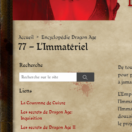
Accueil
>
Encyclopédie Dragon Age
77 – L’Immatériel
Recherche
De tou
pour p
Recherche
Recherche
à jama
Liens
L’Empi
l’Imma
La Couronne de Cuivre
l’Imm
Les secrets de Dragon Age:
douzai
Inquisition
le proj
Les secrets de Dragon Age II