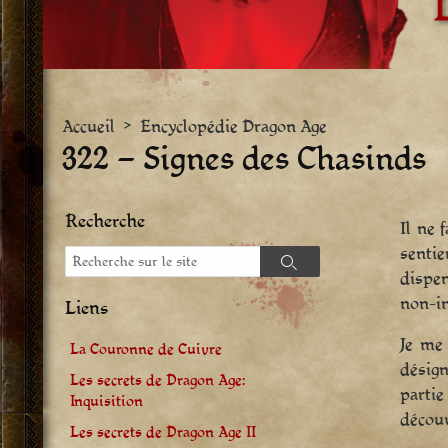
Accueil
>
Encyclopédie Dragon Age
322 – Signes des Chasinds
Recherche
Il ne 
sentie
Recherche
Recherche
dispen
non-in
Liens
Je me 
La Couronne de Cuivre
désign
Les secrets de Dragon Age:
partie
Inquisition
découv
Les secrets de Dragon Age II