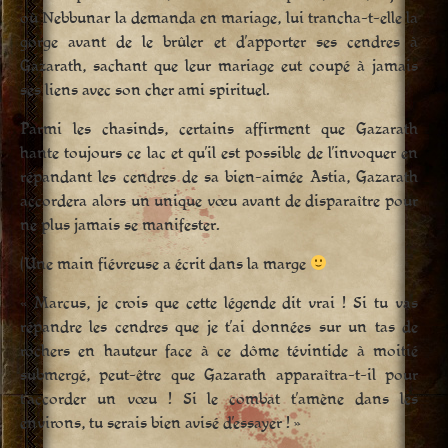
où Nebbunar la demanda en mariage, lui trancha-t-elle la
gorge avant de le brûler et d’apporter ses cendres à
Gazarath, sachant que leur mariage eut coupé à jamais
ses liens avec son cher ami spirituel.
Parmi les chasinds, certains affirment que Gazarath
hante toujours ce lac et qu’il est possible de l’invoquer en
répandant les cendres de sa bien-aimée Astia, Gazarath
accordera alors un unique vœu avant de disparaître pour
ne plus jamais se manifester.
(Une main fiévreuse a écrit dans la marge
« Marcus, je crois que cette légende dit vrai ! Si tu vas
répandre les cendres que je t’ai données sur un tas de
rochers en hauteur face à ce dôme tévintide à moitié
submergé, peut-être que Gazarath apparaîtra-t-il pour
t’accorder un vœu ! Si le combat t’amène dans les
environs, tu serais bien avisé d’essayer ! »