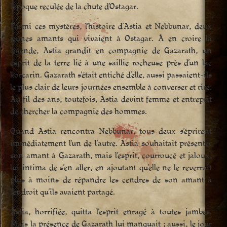
l’époque reculée de la chute d’Ostagar.
Parmi ces mystères, l’histoire d’Astia et Nebbunar, deux
jeunes amants qui vivaient à Ostagar. À en croire la
légende, Astia grandit en compagnie de Gazarath, un
esprit de la terre lié à une saillie rocheuse près d’un lac
korcarin. Gazarath s’était entiché d’elle, aussi passaient-ils
le plus clair de leurs journées ensemble à converser et rire.
Au fil des ans, toutefois, Astia devint femme et entreprit
de chercher la compagnie des hommes.
Quand Astia rencontra Nebbunar, tous deux s’éprirent
immédiatement l’un de l’autre. Astia souhaitait présenter
son amant à Gazarath, mais l’esprit, courroucé et jaloux,
lui intima de s’en aller, en ajoutant qu’elle ne le reverrait
plus à moins de répandre les cendres de son amant à
l’endroit qu’ils avaient partagé.
Astia, horrifiée, quitta l’esprit enragé à toutes jambes.
Mais la présence de Gazarath lui manquait ; aussi, le jour