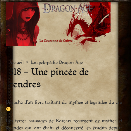
Aller
vers
le
contenu
Accueil
>
Encyclopédie Dragon Age
318 – Une pincée de
cendres
(Arraché d’un livre traitant de mythes et légendes du cru
Les terres sauvages de Korcari regorgent de mythes et
légendes qui ont ébahi et déconcerté les érudits depuis