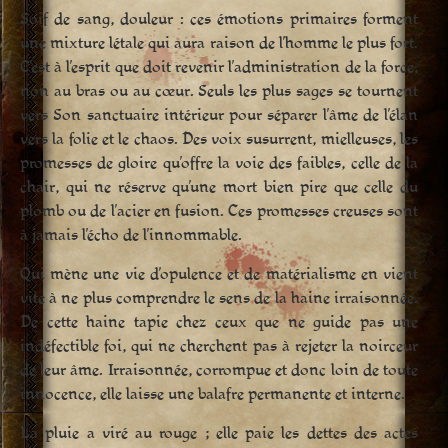
Soif de sang, douleur : ces émotions primaires forment
une mixture létale qui aura raison de l’homme le plus fort.
C’est à l’esprit que doit revenir l’administration de la force,
non au bras ou au cœur. Seuls les plus sages se tournent
vers Son sanctuaire intérieur pour séparer l’âme de l’élan
vers la folie et le chaos. Des voix susurrent, mielleuses, les
promesses de gloire qu’offre la voie des faibles, celle de la
chair, qui ne réserve qu’une mort bien pire que celle du
plomb ou de l’acier en fusion. Ces promesses creuses sont
à jamais l’écho de l’innommable.
Qui mène une vie d’opulence et de matérialisme en vient
vite à ne plus comprendre le sens de la haine irraisonnée.
De cette haine tapie chez ceux que ne guide pas une
indéfectible foi, qui ne cherchent pas à rejeter la noirceur
de leur âme. Irraisonnée, corrompue et donc loin de toute
innocence, elle laisse une balafre permanente et interne.
La pluie a viré au rouge ; elle paie les dettes des actes