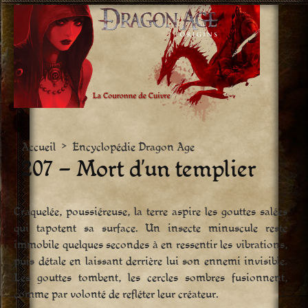
Aller
vers
le
contenu
Accueil
>
Encyclopédie Dragon Age
207 – Mort d’un templier
Craquelée, poussiéreuse, la terre aspire les gouttes salées
qui tapotent sa surface. Un insecte minuscule reste
immobile quelques secondes à en ressentir les vibrations,
puis détale en laissant derrière lui son ennemi invisible.
Les gouttes tombent, les cercles sombres fusionnent,
comme par volonté de refléter leur créateur.