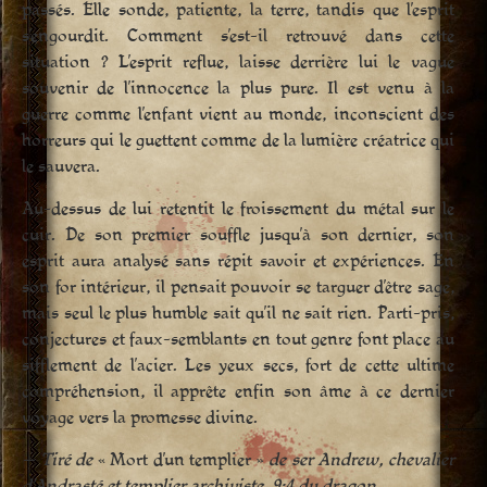
passés. Elle sonde, patiente, la terre, tandis que l’esprit
s’engourdit. Comment s’est-il retrouvé dans cette
situation ? L’esprit reflue, laisse derrière lui le vague
souvenir de l’innocence la plus pure. Il est venu à la
guerre comme l’enfant vient au monde, inconscient des
horreurs qui le guettent comme de la lumière créatrice qui
le sauvera.
Au-dessus de lui retentit le froissement du métal sur le
cuir. De son premier souffle jusqu’à son dernier, son
esprit aura analysé sans répit savoir et expériences. En
son for intérieur, il pensait pouvoir se targuer d’être sage,
mais seul le plus humble sait qu’il ne sait rien. Parti-pris,
conjectures et faux-semblants en tout genre font place au
sifflement de l’acier. Les yeux secs, fort de cette ultime
compréhension, il apprête enfin son âme à ce dernier
voyage vers la promesse divine.
— Tiré de
« Mort d’un templier »
de ser Andrew, chevalier
d’Andrasté et templier archiviste, 9:4 du dragon.