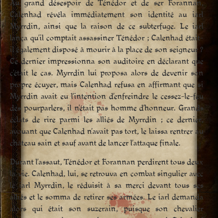
Au grand désespoir de Ténédor et de ser Forannan,
Calenhad révéla immédiatement son identité au iarl
Myrrdin, ainsi que la raison de ce subterfuge. Le iarl
lança qu’il comptait assassiner Ténédor ; Calenhad était-
il également disposé à mourir à la place de son seigneur ?
Ce dernier impressionna son auditoire en déclarant que
c’était le cas. Myrrdin lui proposa alors de devenir son
propre écuyer, mais Calenhad refusa en affirmant que si
Myrrdin avait eu l’intention d’enfreindre le cessez-le-feu
des pourparlers, il n’était pas homme d’honneur. Grands
éclats de rire parmi les alliés de Myrrdin ; ce dernier,
avouant que Calenhad n’avait pas tort, le laissa rentrer au
château sain et sauf avant de lancer l’attaque finale.
Durant l’assaut, Ténédor et Forannan perdirent tous deux
la vie. Calenhad, lui, se retrouva en combat singulier avec
le iarl Myrrdin, le réduisit à sa merci devant tous ses
alliés et le somma de retirer ses armées. Le iarl demanda
alors qui était son suzerain, puisque son chevalier