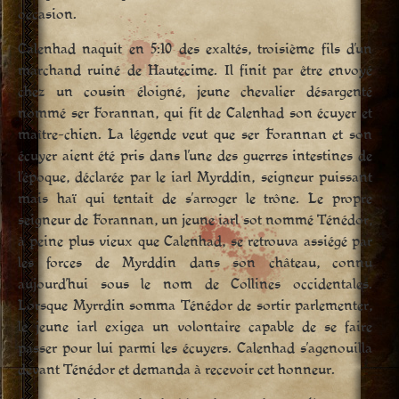
occasion.
Calenhad naquit en 5:10 des exaltés, troisième fils d’un
marchand ruiné de Hautecime. Il finit par être envoyé
chez un cousin éloigné, jeune chevalier désargenté
nommé ser Forannan, qui fit de Calenhad son écuyer et
maître-chien. La légende veut que ser Forannan et son
écuyer aient été pris dans l’une des guerres intestines de
l’époque, déclarée par le iarl Myrddin, seigneur puissant
mais haï qui tentait de s’arroger le trône. Le propre
seigneur de Forannan, un jeune iarl sot nommé Ténédor,
à peine plus vieux que Calenhad, se retrouva assiégé par
les forces de Myrddin dans son château, connu
aujourd’hui sous le nom de Collines occidentales.
Lorsque Myrrdin somma Ténédor de sortir parlementer,
le jeune iarl exigea un volontaire capable de se faire
passer pour lui parmi les écuyers. Calenhad s’agenouilla
devant Ténédor et demanda à recevoir cet honneur.