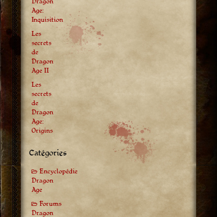
Dragon
Age:
Inquisition
Les
secrets
de
Dragon
Age II
Les
secrets
de
Dragon
Age:
Origins
Catégories
Encyclopédie
Dragon
Age
Forums
Dragon