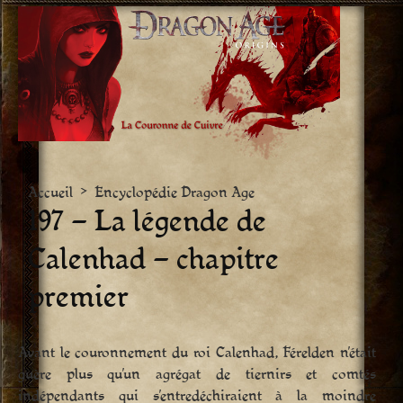
Aller
vers
le
contenu
Accueil
>
Encyclopédie Dragon Age
197 – La légende de
Calenhad – chapitre
premier
Avant le couronnement du roi Calenhad, Férelden n’était
guère plus qu’un agrégat de tiernirs et comtés
indépendants qui s’entredéchiraient à la moindre