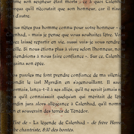
comme son seigneur était morts ; ce à quoi Calenhad
rétorqua qu’il n’écoutait que son honneur, car il n’avait
rien d’autre.
« Vous n’êtes pas homme connu pour votre honneur » dit
Calenhad, « mais je pense que vous souhaitez l’être. Vous
m’avez laissé repartir en vie, aussi vais-je vous rendre la
pareille. Si nous étions plus à vivre selon l’honneur, nous
en viendrions à nous faire confiance ». Sur ce, Calenhad
rengaina son épée.
« Vos paroles me font prendre confiance de ma vilenie »
répondit le iarl Myrrdin en s’agenouillant. Il savait
désormais, lança-t-il à ses alliés, qu’il ne serait jamais roi,
mais qu’il connaissait quelqu’un qui méritait de l’être.
Myrrdin jura alors allégeance à Calenhad, qu’il nomma
tiern et souverain des terres de Ténédor.
— Tiré de
« La légende de Calenhad »
de frère Herren,
scribe chantriste, 8:10 des bontés.