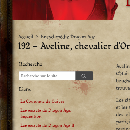
Accueil
>
Encyclopédie Dragon Age
192 – Aveline, chevalier d’Or
Recherche
Avelin
C’étai
Recherche
Recherche
bouche
trouva
Liens
Les elf
La Couronne de Cuivre
et les
Les secrets de Dragon Age:
des el
Inquisition
partic
Les secrets de Dragon Age II
rejoin