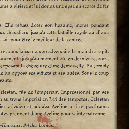
aume à visière et lui donna une épée en écorce de fer
iva. Elle refusa d’ôter son heaume, même pendant
 chevaliers, jusqu’à cette bataille royale où elle se
sait pour être le meilleur de la contrée.
rce, sans laisser à son adversaire le moindre répit.
on augmenta jusqu’au moment où, en dernier recours,
ume, exposant la chevelure d’une demoiselle. Au comble
le lui opposa ses sifflets et ses huées. Sous le coup
sante.
Célestan, fils de l’empereur. Impressionné par ses
ion au trône impérial en 7:44 des tempêtes, Célestan
lier orlésien et adouba Aveline à titre posthume.
toutes prennent dame Aveline pour sainte patronne.
Haneaux, 8:4 des bontés.