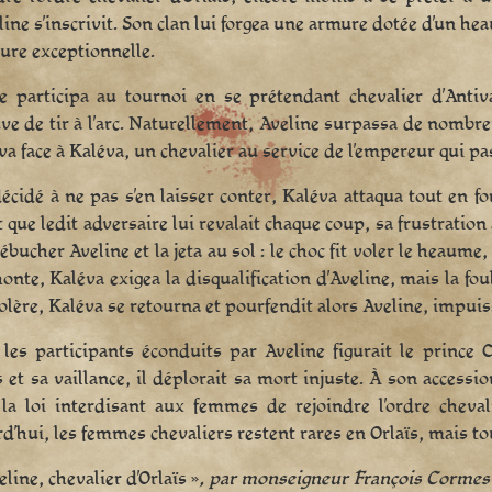
line s’inscrivit. Son clan lui forgea une armure dotée d’un he
ture exceptionnelle.
ne participa au tournoi en se prétendant chevalier d’Ant
uve de tir à l’arc. Naturellement, Aveline surpassa de nombreux
va face à Kaléva, un chevalier au service de l’empereur qui pas
écidé à ne pas s’en laisser conter, Kaléva attaqua tout en fo
 que ledit adversaire lui revalait chaque coup, sa frustrati
 trébucher Aveline et la jeta au sol : le choc fit voler le hea
honte, Kaléva exigea la disqualification d’Aveline, mais la fou
colère, Kaléva se retourna et pourfendit alors Aveline, impuis
les participants éconduits par Aveline figurait le prince 
s et sa vaillance, il déplorait sa mort injuste. À son access
 la loi interdisant aux femmes de rejoindre l’ordre cheva
d’hui, les femmes chevaliers restent rares en Orlaïs, mais 
line, chevalier d’Orlaïs »
, par monseigneur François Cormes-