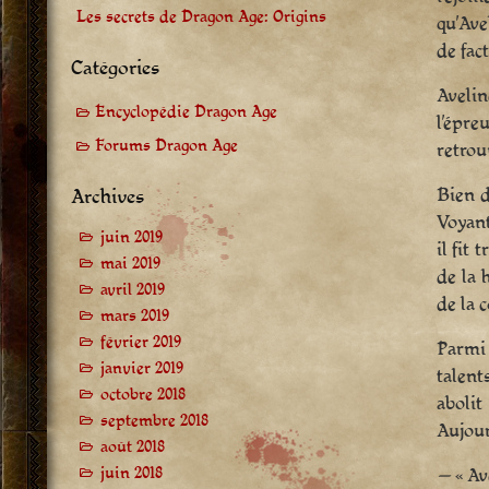
Les secrets de Dragon Age: Origins
qu’Ave
de fac
Catégories
Aveli
Encyclopédie Dragon Age
l’épre
Forums Dragon Age
retrou
Bien d
Archives
Voyant
juin 2019
il fit
mai 2019
de la 
avril 2019
de la 
mars 2019
février 2019
Parmi 
janvier 2019
talent
octobre 2018
abolit
septembre 2018
Aujour
août 2018
juin 2018
—
« Ave