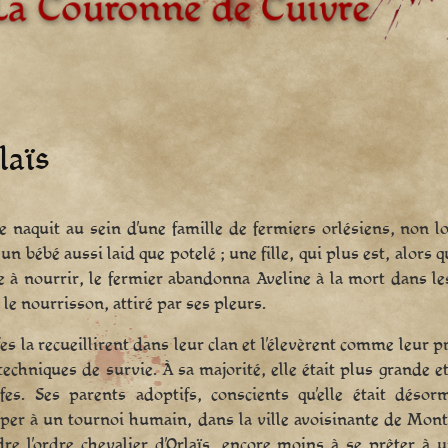
laïs
e naquit au sein d’une famille de fermiers orlésiens, non l
t un bébé aussi laid que potelé ; une fille, qui plus est, alors
 à nourrir, le fermier abandonna Aveline à la mort dans les
 le nourrisson, attiré par ses pleurs.
es la recueillirent dans leur clan et l’élevèrent comme leur prop
 techniques de survie. À sa majorité, elle était plus grande 
fes. Ses parents adoptifs, conscients qu’elle était déso
iper à un tournoi humain, dans la ville avoisinante de Mon
dre l’ordre chevalier d’Orlaïs, encore moins à se prêter à 