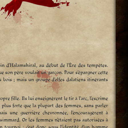
oin d’Halamshiral, au début de l’Ère des tempêtes.
 que son père voulait un garçon. Pour s’épargner cette
 bois ; mais un groupe d’elfes dalatiens itinérants
re fille. Ils lui enseignèrent le tir à l’arc, l’escrime
et plus forte que la plupart des femmes, sans parler
rmais une guerrière chevronnée, l’encouragèrent à
tsimmard. Or les femmes n’étaient pas autorisées à
un tournoi ; c’est donc sous l’identité d’un homme