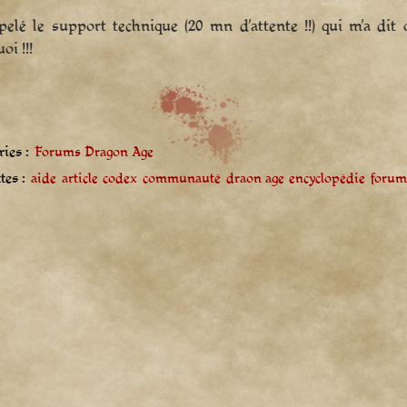
ppelé le support technique (20 mn d’attente !!) qui m’a dit
oi !!!
ies :
Forums Dragon Age
tes :
aide
article
codex
communauté
draon age
encyclopédie
forum