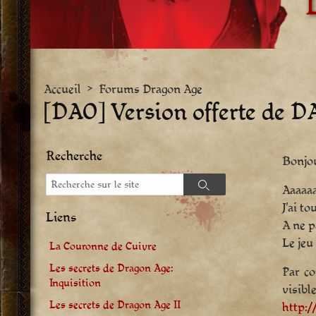
Accueil
>
Forums Dragon Age
[DAO] Version offerte de D
Recherche
Bonjo
Recherche
Aaaaaa
Recherche
J’ai t
Liens
A ne p
Le jeu 
La Couronne de Cuivre
Les secrets de Dragon Age:
Par co
Inquisition
visibl
Les secrets de Dragon Age II
http:/