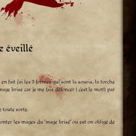
e éveillé
en fait j’ai les 3 formes qui sont la souris, la torche
age brisé car je me fais défoncer ( c’est le mot!) par
e toute sorte.
onter les mages du "mage brisé" ou est on obligé de