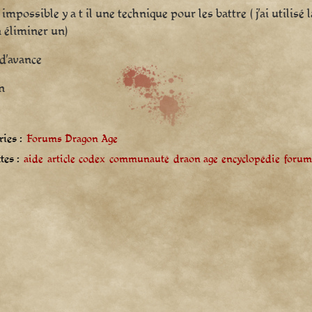
st impossible y a t il une technique pour les battre ( j’ai utilis
n éliminer un)
d’avance
n
ies :
Forums Dragon Age
tes :
aide
article
codex
communauté
draon age
encyclopédie
forum