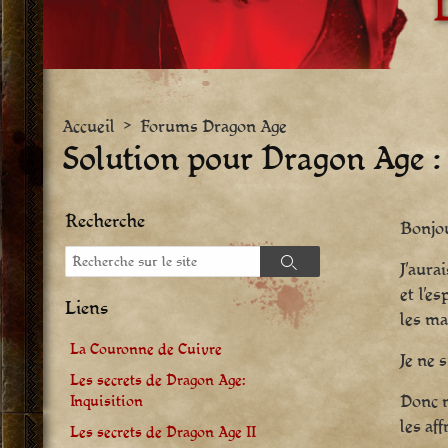
Accueil
>
Forums Dragon Age
Solution pour Dragon Age : O
Recherche
Bonjo
Recherche
J’aura
Recherche
et l’e
Liens
les ma
La Couronne de Cuivre
Je ne 
Les secrets de Dragon Age:
Donc m
Inquisition
les af
Les secrets de Dragon Age II