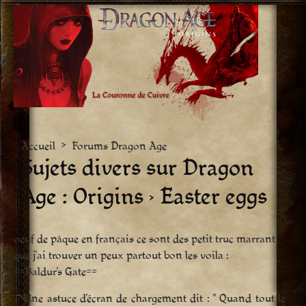
Aller
vers
le
contenu
Accueil
>
Forums Dragon Age
Sujets divers sur Dragon
Age : Origins › Easter eggs
oeuf de pâque en français ce sont des petit truc marrant
que j’ai trouver un peux partout bon les voila :
==Baldur’s Gate==
– Une astuce d’écran de chargement dit : " Quand tout le