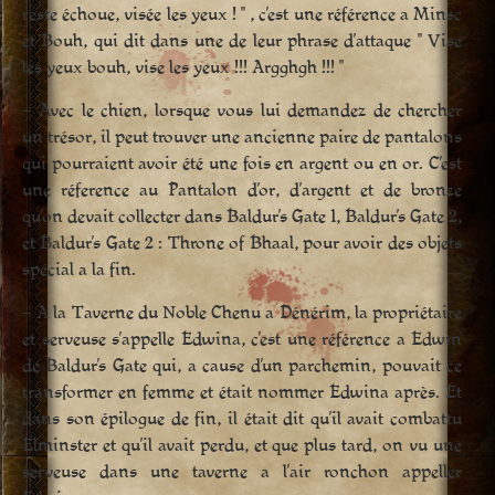
reste échoue, visée les yeux ! " , c’est une référence a Minsc
et Bouh, qui dit dans une de leur phrase d’attaque " Vise
les yeux bouh, vise les yeux !!! Argghgh !!! "
– Avec le chien, lorsque vous lui demandez de chercher
un trésor, il peut trouver une ancienne paire de pantalons
qui pourraient avoir été une fois en argent ou en or. C’est
une réference au Pantalon d’or, d’argent et de bronze
qu’on devait collecter dans Baldur’s Gate 1, Baldur’s Gate 2,
et Baldur’s Gate 2 : Throne of Bhaal, pour avoir des objets
spécial a la fin.
– A la Taverne du Noble Chenu a Dénérim, la propriétaire
et serveuse s’appelle Edwina, c’est une référence a Edwin
de Baldur’s Gate qui, a cause d’un parchemin, pouvait ce
transformer en femme et était nommer Edwina après. Et
dans son épilogue de fin, il était dit qu’il avait combattu
Elminster et qu’il avait perdu, et que plus tard, on vu une
serveuse dans une taverne a l’air ronchon appeller