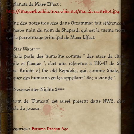
La planete de Mass Effect :
http://images4.wikia.nocookie.net/ma…Screenshot.jpg
– Une des notes trouvées dans Orzammar fait référence à
un héros nain du nom de Shepard, qui est le même nom
que le personnage principal de Mass Effect.
===Star Wars===
– Shale parle des humains comme " des êtres de chair
fragile et flasque ", c’est une référence a HK-47 de Star
Wars: Knight of the old Republic, qui, comme Shale, ce
moquer des humains en les appellant " Sac a viande ".
===Neverwinter Nights 2===
le nom de "Duncan" est aussi présent dans NW2, c’est
l’oncle du joueur.
Catégories :
Forums Dragon Age