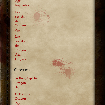
Age:
Inquisition
Les
secrets
de
Dragon
Age II
Les
secrets
de
Dragon
Age:
Origins
Catégories
Encyclopédie
Dragon
Age
Forums
Dragon
Age