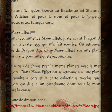
Edwina.
– Shanni l’Elf qu’on trouve au Bascloitre est Shanni de
The Witcher, et pour le nom et pour le "physique"
(cheveux roux, tunique verte)
===Mass Effect==
-Ayant recommencé Mass Effetc juste avant Dragon Age
il y a un easter egg qui m’a fait sourire. On retrouve la
Lune de Dragon Age dans Mass Effect sur une planète
qu’on visite pour une quete secondaire.
C’est a peu de chose prêt la même planète avec le même
canyon . Dans Mass Effect on se retrouve sur une planete
qui gravite a coté et la carte galactique précise que le
canyon est due a un cataclysme dont tous le monde
ignore la cause.
La lune de dragon age :
http://images2.wikia.nocookie.net/dr…/c/c9/Moon.jpg