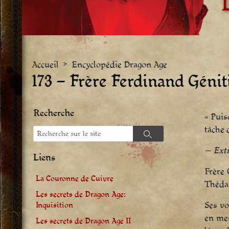
Accueil
>
Encyclopédie Dragon Age
173 – Frère Ferdinand Génit
Recherche
« Puis
tâche 
Recherche
Recherche
— Extr
Liens
Frère 
La Couronne de Cuivre
Thédas
Les secrets de Dragon Age:
Ses vo
Inquisition
en mes
Les secrets de Dragon Age II