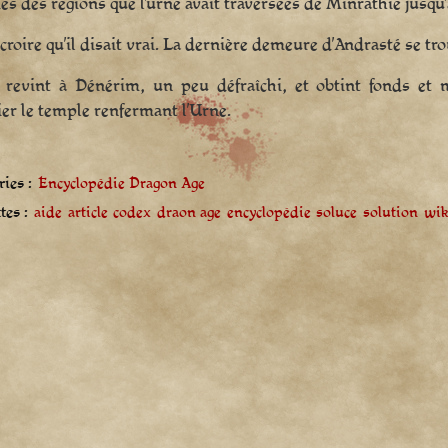
es des régions que l’urne avait traversées de Minrathie jusqu’à
t croire qu’il disait vrai. La dernière demeure d’Andrasté se 
n revint à Dénérim, un peu défraîchi, et obtint fonds et
ier le temple renfermant l’Urne.
ies :
Encyclopédie Dragon Age
tes :
aide
article
codex
draon age
encyclopédie
soluce
solution
wik