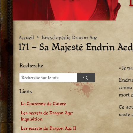
Accueil
>
Encyclopédie Dragon Age
171 – Sa Majesté Endrin Ae
Recherche
« Je n
Recherche
Endri
Recherche
connu,
Liens
mort d
La Couronne de Cuivre
Ce sou
Les secrets de Dragon Age:
vaste 
Inquisition
Les secrets de Dragon Age II