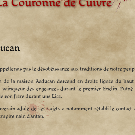
ducan
’appellerais pas le désobéissance aux traditions de notre peupl
n de la maison Aeducan descend en droite lignée du haut 
 vainqueur des engeances durant le premier Enclin. Puîné du
e son frère durant une Lice.
verain adulé de ses sujets a notamment rétabli le contact a
empire nain d’antan.