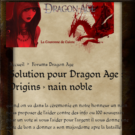
Aller
vers
le
contenu
Accueil
>
Forums Dragon Age
Solution pour Dragon Age :
Origins › nain noble
quand on va dans la cérémonie en notre honneur un nain
nous proposer de l’aider contre des info ou 100 souverain
pour un vote si vous l’aider pour l’argent il vous donne une
sorte de bon a donner a son majordome apre la bataille