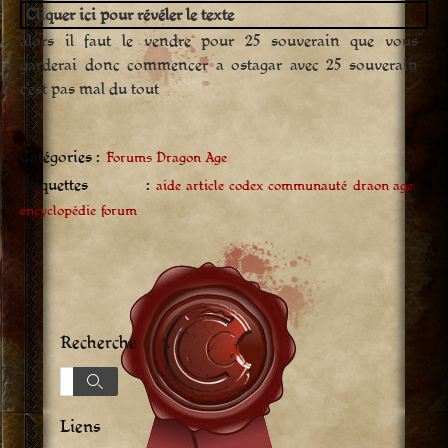
Cliquer ici pour révéler le texte
alors il faut le vendre pour 25 souverain que vous
garderai donc commencer a ostagar avec 25 souverain
c’est pas mal du tout
Catégories :
Forums Dragon Age
Étiquettes :
aide
article
codex
communauté
draon age
encyclopédie
forum
Recherche
Recherche
Recherche
Liens