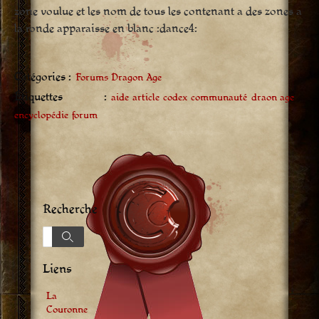
zone voulue et les nom de tous les contenant a des zones a
la ronde apparaisse en blanc :dance4:
Catégories :
Forums Dragon Age
Étiquettes :
aide
article
codex
communauté
draon age
encyclopédie
forum
Recherche
Recherche
Recherche
Liens
La
Couronne