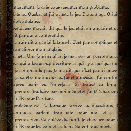
Premièrement, je vais vous résumer mon problème.
J’habite au Québec et j’ai acheté le jeu Dragon age Origins
version anglaise.
La vendeuse m’avait dit que le jeu était en anglais et qu’il
n’était pas dur a comprendre.
Je me suis dit a génial !:dance4: C’est pas compliqué et je
vais améliorer mon anglais.
Je l’achète. Une fois installer, je me créer un personnage. Je
trouve qui a beaucoup d’écriture et qu’il y a quelque mots
que je comprends pas. Je me dit que c’Est pas si grave et
que ça va être moins dur au fur et a mesure. J’ai continué
et après avoir vu l’interface j’ai trouvé ça long a
comprendre (traduire par moi même) et j’ai télécharger un
patch FR pour l’écriture.
Le problème est là. Lorsque j’arrive au discutions, les
personnages parlent trop vite pour moi et je ne
comprends rien. Ça enlève du fun:'(. Je chercher pour un
Patch FR pour les voix et les liens étaient tous morts.