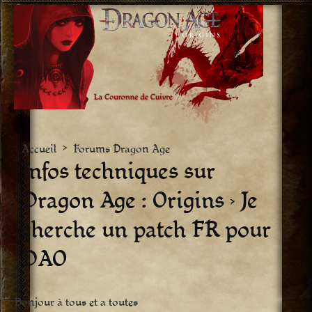
Aller
vers
le
contenu
Accueil
>
Forums Dragon Age
Infos techniques sur
Dragon Age : Origins › Je
cherche un patch FR pour
DAO
Bonjour à tous et a toutes