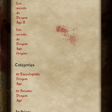
Les
secrets
de
Dragon
Age II
Les
secrets
de
Dragon
Age:
Origins
Catégories
Encyclopédie
Dragon
Age
Forums
Dragon
Age
Archives