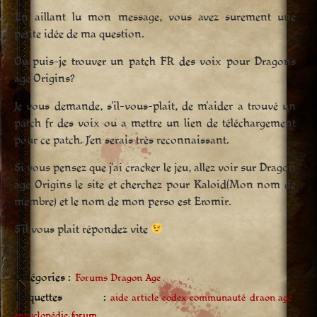
En aillant lu mon message, vous avez surement une
petite idée de ma question.
Ou puis-je trouver un patch FR des voix pour Dragons
age Origins?
Je vous demande, s’il-vous-plait, de m’aider a trouvé un
patch fr des voix ou a mettre un lien de téléchargement
pour ce patch. J’en serais très reconnaissant.
Si vous pensez que j’ai cracker le jeu, allez voir sur Dragon
age Origins le site et cherchez pour Kaloid(Mon nom de
membre) et le nom de mon perso est Eromir.
S’il vous plait répondez vite
Catégories :
Forums Dragon Age
Étiquettes :
aide
article
codex
communauté
draon age
encyclopédie
forum