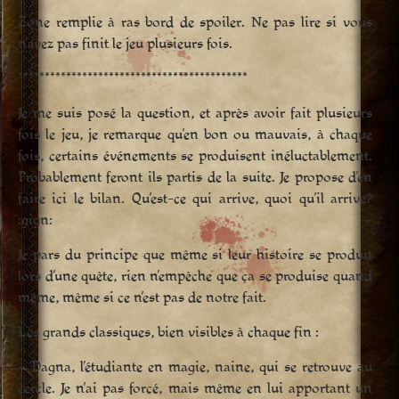
Zone remplie à ras bord de spoiler. Ne pas lire si vous
n’avez pas finit le jeu plusieurs fois.
*******************************************
Je me suis posé la question, et après avoir fait plusieurs
fois le jeu, je remarque qu’en bon ou mauvais, à chaque
fois, certains événements se produisent inéluctablement.
Probablement feront ils partis de la suite. Je propose d’en
faire ici le bilan. Qu’est-ce qui arrive, quoi qu’il arrive?
:gign:
Je pars du principe que même si leur histoire se produit
lors d’une quête, rien n’empêche que ça se produise quand
même, même si ce n’est pas de notre fait.
Les grands classiques, bien visibles à chaque fin :
– Dagna, l’étudiante en magie, naine, qui se retrouve au
cercle. Je n’ai pas forcé, mais même en lui apportant un