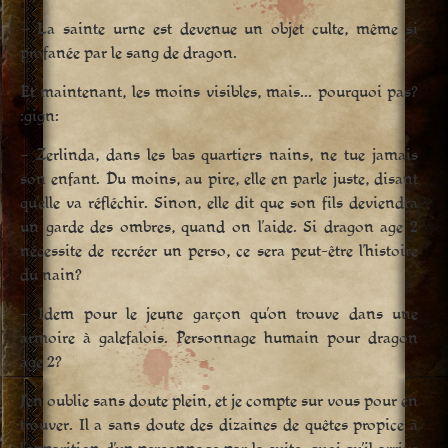
– La sainte urne est devenue un objet culte, même si
profanée par le sang de dragon.
Et maintenant, les moins visibles, mais… pourquoi pas?
:gign:
– Zerlinda, dans les bas quartiers nains, ne tue jamais
son enfant. Du moins, au pire, elle en parle juste, disant
qu’elle va réfléchir. Sinon, elle dit que son fils deviendra
un garde des ombres, quand on l’aide. Si dragon age 2
nécessite de recréer un perso, ce sera peut-être l’histoire
du nain?
– Idem pour le jeune garçon qu’on trouve dans une
armoire à galefalois. Personnage humain pour dragon
age 2?
J’en oublie sans doute plein, et je compte sur vous pour en
trouver. Il a sans doute des dizaines de quêtes propice à