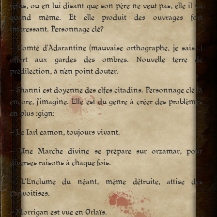
refus, ou en lui disant que son père ne veut pas, elle il va
quand même. Et elle produit des ouvrages fort
intéressant. Personnage clé?
– Comté d’Adarantine (mauvaise orthographe, je sais…)
offert aux gardes des ombres. Nouvelle terre de
prédilection, à n’en point douter.
– Shanni est doyenne des elfes citadins. Personnage clé là
encore, j’imagine. Elle est du genre à créer des problèmes
en plus :gign:
– Le Iarl eamon, toujours vivant.
– Une Marche divine se prépare sur orzamar, pour
diverses raisons à chaque fois.
– L’Enclume du néant, même détruite, attise des
convoitises.
– Morrigan est vue en Orlaïs.