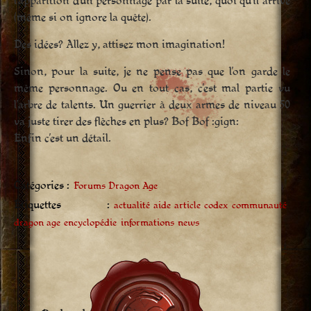
l’apparition d’un personnage par la suite, quoi qu’il arrive
(même si on ignore la quête).
Des idées? Allez y, attisez mon imagination!
Sinon, pour la suite, je ne pense pas que l’on garde le
même personnage. Ou en tout cas, c’est mal partie vu
l’arbre de talents. Un guerrier à deux armes de niveau 50
va juste tirer des flèches en plus? Bof Bof :gign:
Enfin c’est un détail.
Catégories :
Forums Dragon Age
Étiquettes :
actualité
aide
article
codex
communauté
dragon age
encyclopédie
informations
news