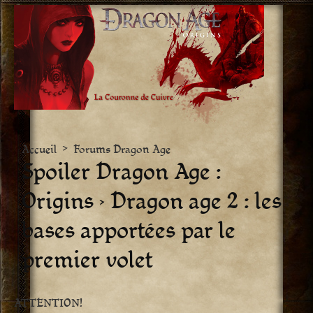
Aller
vers
le
contenu
Accueil
>
Forums Dragon Age
Spoiler Dragon Age :
Origins › Dragon age 2 : les
bases apportées par le
premier volet
ATTENTION!