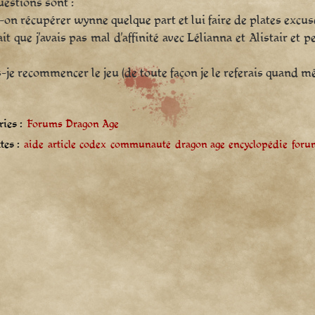
estions sont :
t-on récupérer wynne quelque part et lui faire de plates excus
fait que j’avais pas mal d’affinité avec Lélianna et Alistair et
s-je recommencer le jeu (de toute façon je le referais quand m
ies :
Forums Dragon Age
tes :
aide
article
codex
communauté
dragon age
encyclopédie
foru