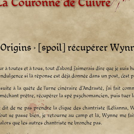
Origins › [spoil] récupérer Wyn
r à toutes et à tous, tout d’abord j’aimerais dire que je suis 
indulgence si là réponse est déjà donnée dans un post, c’est pa
suite à la quête de l’urne cinéraire d’Andrasté, j’ai fait 
méchant prêtre, récupérer la spé psychomancien, puis tuer le
it dit de ne pas prendre la clique des chantriste (Lélianna, W
out se passe bien, je retourne au camp et là, Wynne me fait
 alors que les autres chantriste ne bronche pas.