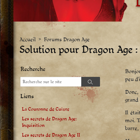
Accueil
>
Forums Dragon Age
Solution pour Dragon Age : 
Recherche
Bonjou
peu d’
Recherche
Recherche
Donc, 
Liens
grand 
La Couronne de Cuivre
Il éta
Les secrets de Dragon Age:
moi. T
Inquisition
barre,
Les secrets de Dragon Age II