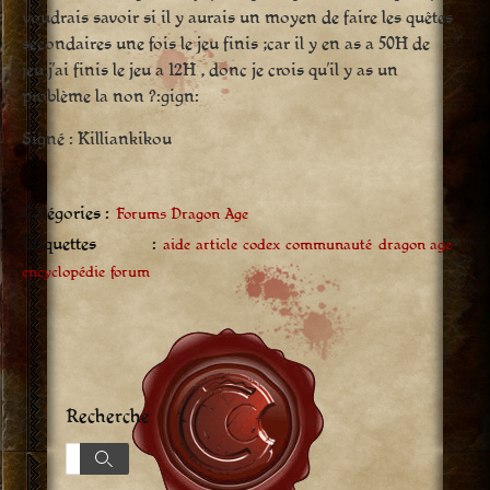
voudrais savoir si il y aurais un moyen de faire les quêtes
secondaires une fois le jeu finis ;car il y en as a 50H de
jeu,j’ai finis le jeu a 12H , donc je crois qu’il y as un
problème la non ?:gign:
Signé : Killiankikou
Catégories :
Forums Dragon Age
Étiquettes :
aide
article
codex
communauté
dragon age
encyclopédie
forum
Recherche
Recherche
Recherche