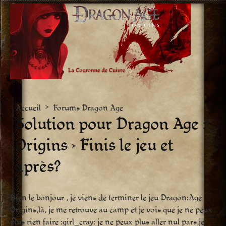
Aller
vers
le
contenu
Accueil
>
Forums Dragon Age
Solution pour Dragon Age :
Origins › Finis le jeu et
après?
Bien le bonjour , je viens de terminer le jeu Dragon:Age
Origins,là, je me retrouve au camp et je vois que je ne peux
plus rien faire :girl_cray: je ne peux plus aller nul pars,je