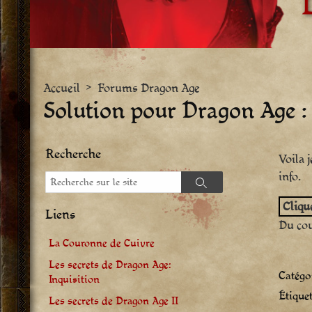
Accueil
>
Forums Dragon Age
Solution pour Dragon Age : O
Recherche
Voila 
info.
Recherche
Recherche
Clique
Liens
Du cou
La Couronne de Cuivre
Les secrets de Dragon Age:
Catégor
Inquisition
Étiquet
Les secrets de Dragon Age II