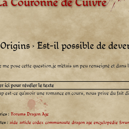
rigins › Est-il possible de deven
je me pose cette question,je m’étais un peu renseigné et dans 
r ici pour révéler le texte
p est-ce qu’avoir une romance en cours, nous prive du fait d’ê
ies :
Forums Dragon Age
tes :
aide
article
codex
communauté
dragon age
encyclopédie
foru