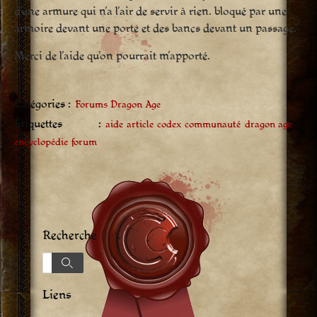
d’une armure qui n’a l’air de servir à rien. bloqué par une
armoire devant une porte et des bancs devant un passage.
Merci de l’aide qu’on pourrait m’apporté.
Catégories :
Forums Dragon Age
Étiquettes :
aide
article
codex
communauté
dragon age
encyclopédie
forum
Recherche
Recherche
Recherche
Liens