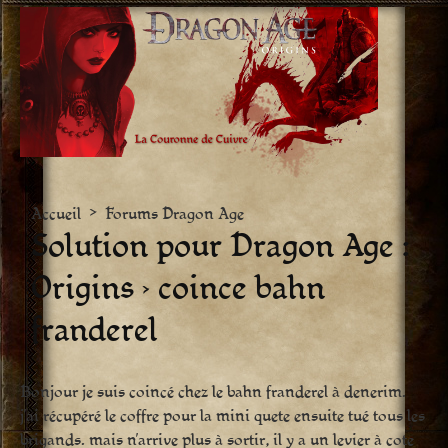
Aller
vers
le
contenu
Accueil
>
Forums Dragon Age
Solution pour Dragon Age :
Origins › coince bahn
franderel
Bonjour je suis coincé chez le bahn franderel à denerim.
j’ai récupéré le coffre pour la mini quete ensuite tué tous les
brigands. mais n’arrive plus à sortir, il y a un levier à cote