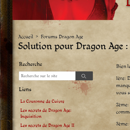
Accueil
>
Forums Dragon Age
Solution pour Dragon Age : O
Recherche
Bien l
Recherche
1ère: 
Recherche
manque
Liens
vous s
La Couronne de Cuivre
2ème: 
Les secrets de Dragon Age:
commen
Inquisition
3ème: 
Les secrets de Dragon Age II