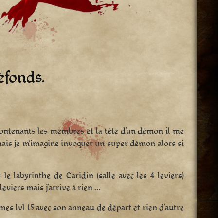
éfonds.
s contenants les membres et la tête d’un démon il me
 mais je m’imagine invoquer un super démon alors si
e labyrinthe de Caridin (salle avec les 4 leviers)
leviers mais j’arrive à rien …
es lvl 15 avec son anneau de départ et rien d’autre