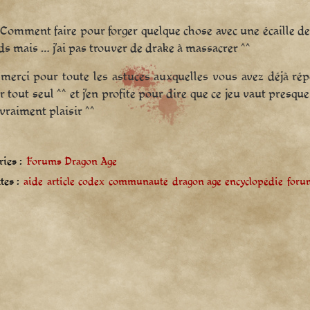
Comment faire pour forger quelque chose avec une écaille de
ds mais … j’ai pas trouver de drake à massacrer ^^
merci pour toute les astuces auxquelles vous avez déjà ré
r tout seul ^^ et j’en profite pour dire que ce jeu vaut presq
 vraiment plaisir ^^
ies :
Forums Dragon Age
tes :
aide
article
codex
communauté
dragon age
encyclopédie
foru