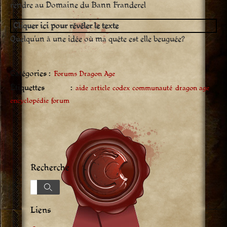
rendre au Domaine du Bann Franderel
Cliquer ici pour révéler le texte
Quelqu’un à une idée où ma quête est elle beuguée?
Catégories :
Forums Dragon Age
Étiquettes :
aide
article
codex
communauté
dragon age
encyclopédie
forum
Recherche
Recherche
Recherche
Liens