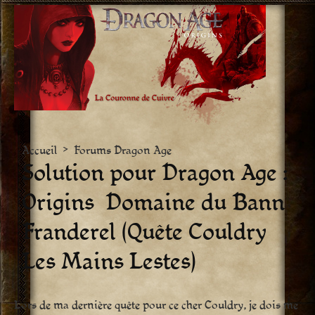
Aller
vers
le
contenu
Accueil
>
Forums Dragon Age
Solution pour Dragon Age :
Origins  Domaine du Bann
Franderel (Quête Couldry
Les Mains Lestes)
Lors de ma dernière quête pour ce cher Couldry, je dois me