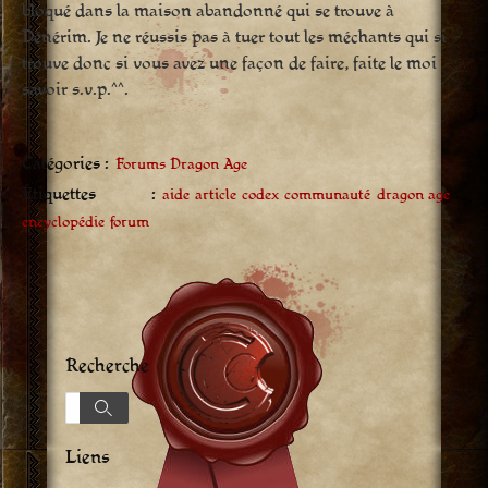
bloqué dans la maison abandonné qui se trouve à
Dénérim. Je ne réussis pas à tuer tout les méchants qui si
trouve donc si vous avez une façon de faire, faite le moi
savoir s.v.p.^^.
Catégories :
Forums Dragon Age
Étiquettes :
aide
article
codex
communauté
dragon age
encyclopédie
forum
Recherche
Recherche
Recherche
Liens