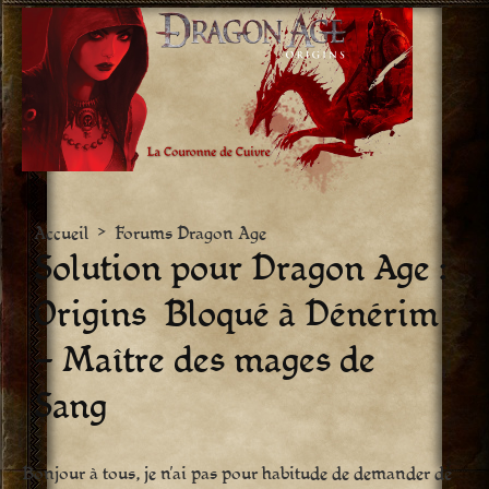
Aller
vers
le
contenu
Accueil
>
Forums Dragon Age
Solution pour Dragon Age :
Origins  Bloqué à Dénérim
– Maître des mages de
Sang
Bonjour à tous, je n’ai pas pour habitude de demander de