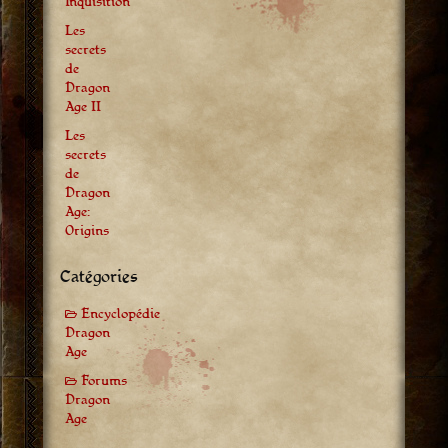
Inquisition
Les
secrets
de
Dragon
Age II
Les
secrets
de
Dragon
Age:
Origins
Catégories
Encyclopédie
Dragon
Age
Forums
Dragon
Age