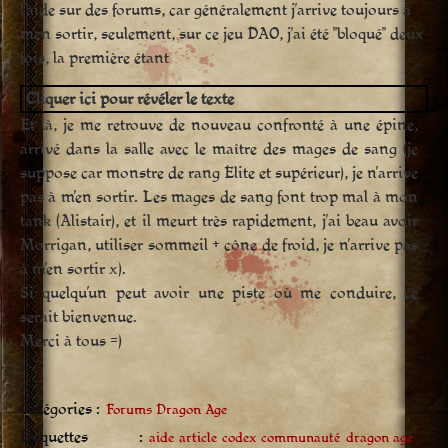
l’aide sur des forums, car généralement j’arrive toujours à
m’en sortir, seulement, sur ce jeu DAO, j’ai été "bloqué" deux
fois, la première étant
Cliquer ici pour révéler le texte
Et là, je me retrouve de nouveau confronté à une épine,
arrivé dans la salle avec le maître des mages de sang (je
suppose car monstre de rang Elite et supérieur), je n’arrive
pas à m’en sortir. Les mages de sang font trop mal à mon
tank (Alistair), et il meurt très rapidement, j’ai beau avoir
Morrigan, utiliser sommeil + cône de froid, je n’arrive pas
à m’en sortir x).
Si quelqu’un peut avoir une piste où me conduire, ce
serait bienvenue.
Merci à tous =)
Catégories :
Forums Dragon Age
Étiquettes :
aide
article
codex
communauté
dragon age