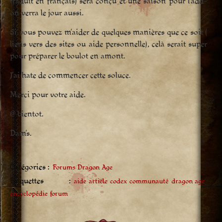
traduit en français) sera conçu et une saison pour l’add-
on verra le jour aussi.
Si vous pouvez m’aider de quelques manières que ce soit (
liens vers des sites ou aide personnelle), celà serait super
pour préparer le boulot en amont.
J’ai hate de commencer cette soluce.
Merci pour votre aide.
@ bientot.
Dam’s.
Catégories :
Forums Dragon Age
Étiquettes :
aide
article
codex
communauté
dragon age
encyclopédie
forum