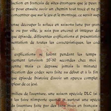
traduction en français de sites étrangers que je peux me
servir pour ensuite avoir un chemin tout tracé et ne plus
me concentrer que sur le jeu et le montage, ce serait super.
Je pense découper la soluce en saisons (une par grande
étape ou par ville, je sais pas encore) et intégrer dans
chaque épisode, différentes explications et présentations
(présentation de toutes les caractéristiques, les codex
etc…).
Les explications se feront pendant les temps de
chargement (environ 20-30 secondes chez moi de
moyenne mais ça dépasse jamais la minute) et
l’explication des codex sera faite au début et à la fin de
chaque épisode (histoire d’avoir un aperçu complet de
l’ampleur de ce jeu).
Au milieu de l’aventure, une saison spéciale DLC (si on
peut les faire n’importe quand) et surtout une spéciale
Mods (aventure faite par des fans mais en français ou