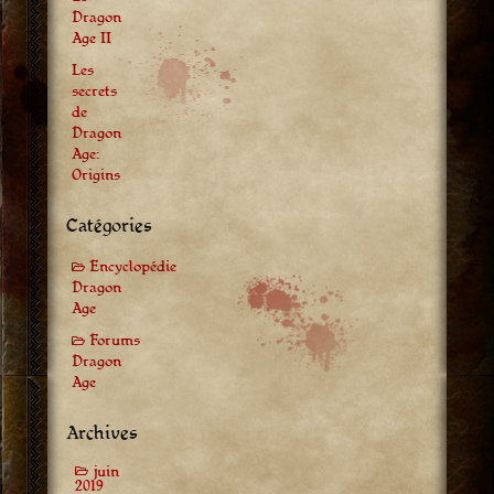
Dragon
Age II
Les
secrets
de
Dragon
Age:
Origins
Catégories
Encyclopédie
Dragon
Age
Forums
Dragon
Age
Archives
juin
2019