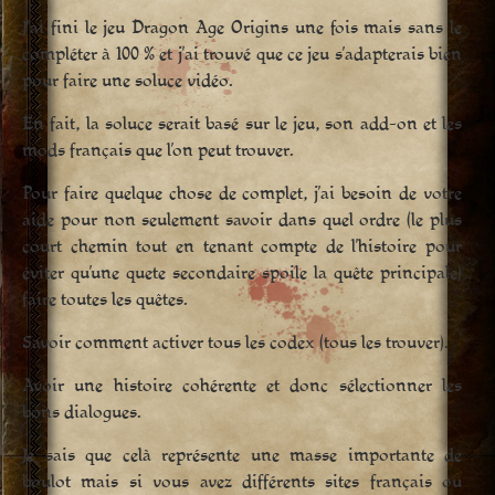
J’ai fini le jeu Dragon Age Origins une fois mais sans le
compléter à 100 % et j’ai trouvé que ce jeu s’adapterais bien
pour faire une soluce vidéo.
En fait, la soluce serait basé sur le jeu, son add-on et les
mods français que l’on peut trouver.
Pour faire quelque chose de complet, j’ai besoin de votre
aide pour non seulement savoir dans quel ordre (le plus
court chemin tout en tenant compte de l’histoire pour
éviter qu’une quete secondaire spoile la quête principale)
faire toutes les quêtes.
Savoir comment activer tous les codex (tous les trouver).
Avoir une histoire cohérente et donc sélectionner les
bons dialogues.
Je sais que celà représente une masse importante de
boulot mais si vous avez différents sites français ou