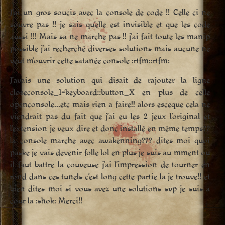
J’ai un gros soucis avec la console de code !! Celle ci ne
souvre pas !! je sais qu’elle est invisible et que les code
aussi !!! Mais sa ne marche pas !! j’ai fait toute les manip
possible j’ai recherché diverses solutions mais aucune ne
veut m’ouvrir cette satanée console :rtfm::rtfm:
J’avais une solution qui disait de rajouter la ligne
closeconsole_1=keyboard::button_X en plus de celle
openconsole…etc mais rien a faire!! alors esceque cela ne
viendrait pas du fait que j’ai eu les 2 jeux l’original et
l’extension je veux dire et donc installé en même temps??
la console marche avec awakenning??? dites moi quoi
paske je vais devenir folle lol en plus je suis au mment ou
il faut battre la couveuse j’ai l’impression de tourner en
rond dans ces tunels c’est long cette partie la je trouve!! et
bien dites moi si vous avez une solutions svp je suis a
cour la :shok: Merci!!