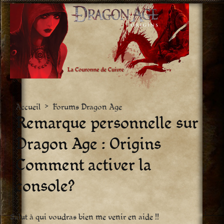
Aller
vers
le
contenu
Accueil
>
Forums Dragon Age
Remarque personnelle sur
Dragon Age : Origins 
Comment activer la
console?
Salut à qui voudras bien me venir en aide !!