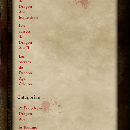
de
Dragon
Age:
Inquisition
Les
secrets
de
Dragon
Age II
Les
secrets
de
Dragon
Age:
Origins
Catégories
Encyclopédie
Dragon
Age
Forums