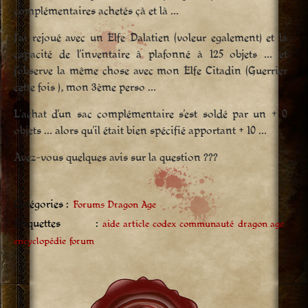
complémentaires achetés çà et là …
J’ai rejoué avec un Elfe Dalatien (voleur egalement) et la
capacité de l’inventaire à plafonné à 125 objets … et
j’observe la même chose avec mon Elfe Citadin (Guerrier
cette fois ), mon 3ème perso …
L’achat d’un sac complémentaire s’est soldé par un + 0
objets … alors qu’il était bien spécifié apportant + 10 …
Avez-vous quelques avis sur la question ???
Catégories :
Forums Dragon Age
Étiquettes :
aide
article
codex
communauté
dragon age
encyclopédie
forum