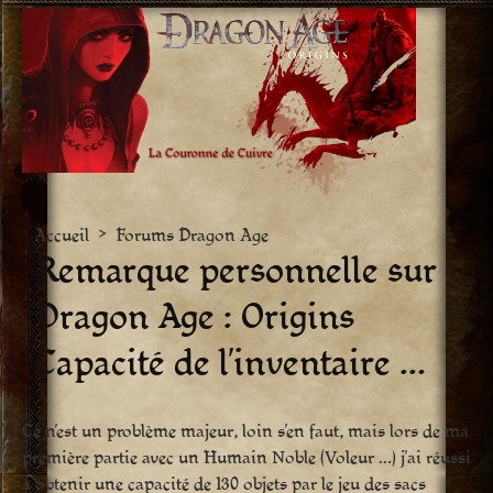
Aller
vers
le
contenu
Accueil
>
Forums Dragon Age
Remarque personnelle sur
Dragon Age : Origins 
Capacité de l’inventaire …
Ce n’est un problème majeur, loin s’en faut, mais lors de ma
première partie avec un Humain Noble (Voleur …) j’ai réussi
à obtenir une capacité de 130 objets par le jeu des sacs