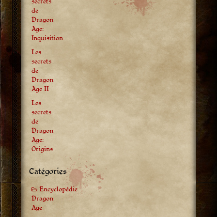
secrets
de
Dragon
Age:
Inquisition
Les
secrets
de
Dragon
Age II
Les
secrets
de
Dragon
Age:
Origins
Catégories
Encyclopédie
Dragon
Age