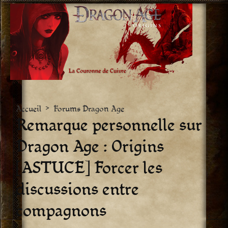
Aller
vers
le
contenu
Accueil
>
Forums Dragon Age
Remarque personnelle sur
Dragon Age : Origins 
[ASTUCE] Forcer les
discussions entre
compagnons