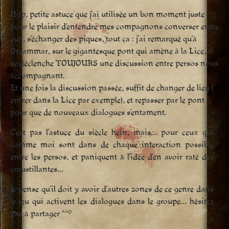
Hop, petite astuce que j’ai utilisée un bon moment juste
pour le plaisir d’entendre mes compagnons converser entre
eux, s’échanger des piques, tout ça : j’ai remarqué qu’à
Orzammar, sur le gigantesque pont qui amène à la Lice, il
se déclenche TOUJOURS une discussion entre persos nous
accompagnant.
Et une fois la discussion passée, suffit de changer de lieu (
entrer dans la Lice par exemple), et repasser par le pont
pour que de nouveaux dialogues s’entament.
C’est pas l’astuce du siècle hein, mais… pour ceux qui
comme moi sont dans de chaque interaction possible
entre les persos, et paniquent à l’idée d’en avoir raté des
croustillantes…
Je pense qu’il doit y avoir d’autres zones de ce genre dans
le jeu qui activent les dialogues dans le groupe… hésitez
pas à partager ^^°