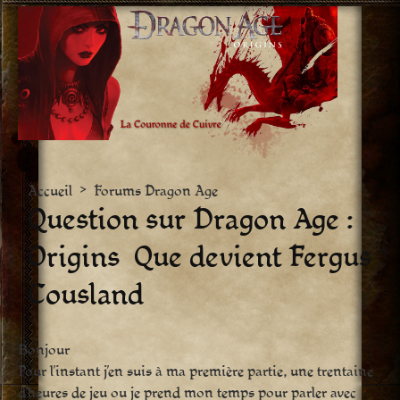
Aller
vers
le
contenu
Accueil
>
Forums Dragon Age
Question sur Dragon Age :
Origins  Que devient Fergus
Cousland
Bonjour
Pour l’instant j’en suis à ma première partie, une trentaine
d’heures de jeu ou je prend mon temps pour parler avec