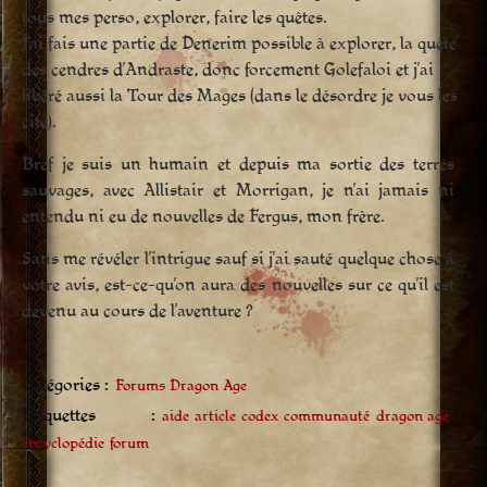
tous mes perso, explorer, faire les quêtes.
J’ai fais une partie de Denerim possible à explorer, la quête
des cendres d’Andraste, donc forcement Golefaloi et j’ai
libéré aussi la Tour des Mages (dans le désordre je vous les
cite).
Bref je suis un humain et depuis ma sortie des terres
sauvages, avec Allistair et Morrigan, je n’ai jamais ni
entendu ni eu de nouvelles de Fergus, mon frère.
Sans me révéler l’intrigue sauf si j’ai sauté quelque chose à
votre avis, est-ce-qu’on aura des nouvelles sur ce qu’il est
devenu au cours de l’aventure ?
Catégories :
Forums Dragon Age
Étiquettes :
aide
article
codex
communauté
dragon age
encyclopédie
forum