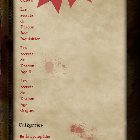
Cuivre
Les
secrets
de
Dragon
Age:
Inquisition
Les
secrets
de
Dragon
Age II
Les
secrets
de
Dragon
Age:
Origins
Catégories
Encyclopédie