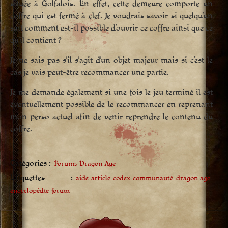
située à Golfalois. En effet, cette demeure comporte un
coffre qui est fermé à clef. Je voudrais savoir si quelqu’un
sait comment est-il possible d’ouvrir ce coffre ainsi que ce
qu’il contient ?
Je ne sais pas s’il s’agit d’un objet majeur mais si c’est le
cas je vais peut-être recommancer une partie.
Je me demande également si une fois le jeu terminé il est
éventuellement possible de le recommancer en reprenant
mon perso actuel afin de venir reprendre le contenu du
coffre.
Catégories :
Forums Dragon Age
Étiquettes :
aide
article
codex
communauté
dragon age
encyclopédie
forum