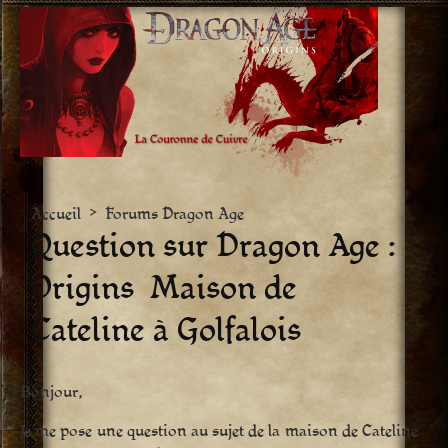
Aller
vers
le
contenu
Accueil
>
Forums Dragon Age
Question sur Dragon Age :
Origins  Maison de
Cateline à Golfalois
Bonjour,
Je me pose une question au sujet de la maison de Cateline