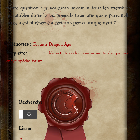
petite question : je voudrais savoir si tous les membres
recrutables dans le jeu possède tous une quete personelle
ou cela est-il réservé à certains perso uniquement ?
Catégories :
Forums Dragon Age
Étiquettes :
aide
article
codex
communauté
dragon age
encyclopédie
forum
Recherche
Recherche
Recherche
Liens