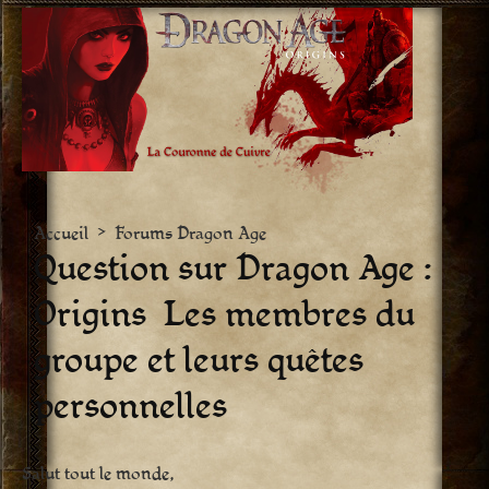
Aller
vers
le
contenu
Accueil
>
Forums Dragon Age
Question sur Dragon Age :
Origins  Les membres du
groupe et leurs quêtes
personnelles
Salut tout le monde,