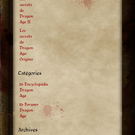
secrets
de
Dragon
Age II
Les
secrets
de
Dragon
Age:
Origins
Catégories
Encyclopédie
Dragon
Age
Forums
Dragon
Age
Archives