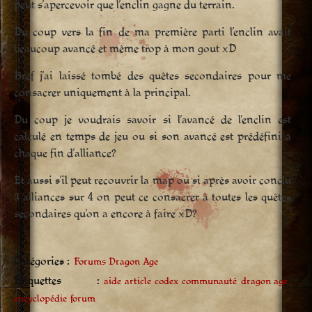
peut s’apercevoir que l’enclin gagne du terrain.
Du coup vers la fin de ma première parti l’enclin avait
beaucoup avancé et même trop à mon gout xD
Bref j’ai laissé tombé des quêtes secondaires pour me
consacrer uniquement à la principal.
Du coup je voudrais savoir si l’avancé de l’enclin est
calculé en temps de jeu ou si son avancé est prédéfini à
chaque fin d’alliance?
Et aussi s’il peut recouvrir la map ou si après avoir conclu
3 alliances sur 4 on peut ce consacrer à toutes les quêtes
secondaires qu’on a encore à faire xD?
Catégories :
Forums Dragon Age
Étiquettes :
aide
article
codex
communauté
dragon age
encyclopédie
forum