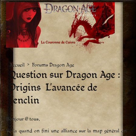
Aller
vers
le
contenu
Accueil
>
Forums Dragon Age
Question sur Dragon Age :
Origins  L’avancée de
l’enclin
Bonjour @ tous,
Voila quand on fini une alliance sur la map général on