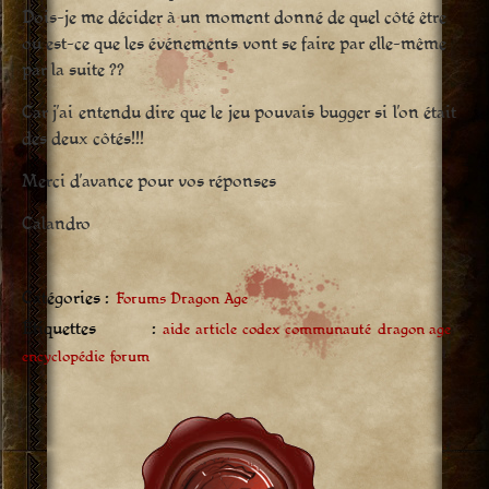
Dois-je me décider à un moment donné de quel côté être
ou est-ce que les événements vont se faire par elle-même
par la suite ??
Car j’ai entendu dire que le jeu pouvais bugger si l’on était
des deux côtés!!!
Merci d’avance pour vos réponses
Calandro
Catégories :
Forums Dragon Age
Étiquettes :
aide
article
codex
communauté
dragon age
encyclopédie
forum