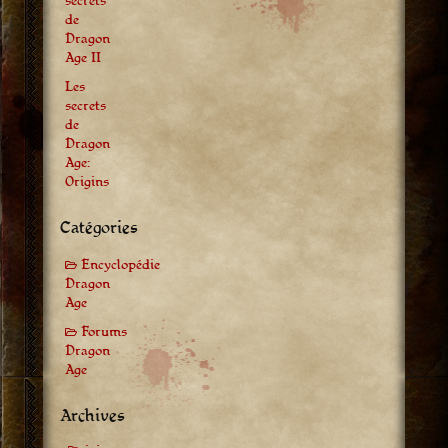
secrets
de
Dragon
Age II
Les
secrets
de
Dragon
Age:
Origins
Catégories
Encyclopédie
Dragon
Age
Forums
Dragon
Age
Archives