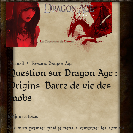
Aller
vers
le
contenu
Accueil
>
Forums Dragon Age
Question sur Dragon Age :
Origins  Barre de vie des
mobs
Bonjour a tous.
Pour mon premier post je tiens a remercier les admins