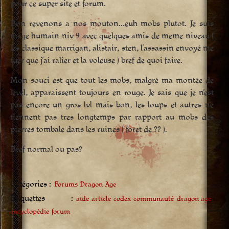
pour ce super site et forum.
Bon revenons a nos mouton…euh mobs plutot. Je suis
mage humain niv 9 avec quelques amis de meme niveau (
les classique marrigan, alistair, sten, l’assassin envoyé me
tuer que j’ai ralier et la voleuse ) bref de quoi faire.
Mon souci est que tout les mobs, malgré ma montée de
level, apparaissent toujours en rouge. Je sais que je n’est
pas encore un gros lvl mais bon, les loups et autres ne
tiennent pas tres longtemps par rapport au mobs des
pierres tombale dans les ruines ( foret de ?? ).
Bref normal ou pas?
Catégories :
Forums Dragon Age
Étiquettes :
aide
article
codex
communauté
dragon age
encyclopédie
forum