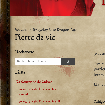
Accueil
>
Encyclopédie Dragon Age
Pierre de vie
Recherche
(valeu
Recherche
Ces ro
Recherche
parti
Liens
interv
La Couronne de Cuivre
Utilis
Les secrets de Dragon Age:
Inquisition
Catégor
Les secrets de Dragon Age II