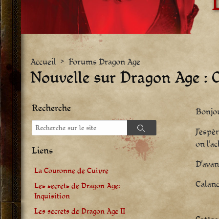
Accueil
>
Forums Dragon Age
Nouvelle sur Dragon Age : 
Recherche
Bonjou
Recherche
J’espè
Recherche
on l’a
Liens
D’avan
La Couronne de Cuivre
Calan
Les secrets de Dragon Age:
Inquisition
Les secrets de Dragon Age II