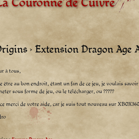
Origins › Extension Dragon Age
r à tous,
re être au bon endroit, étant un fan de ce jeu, je voulais savo
cheter sous forme de jeu, ou le télécharger, ou ?????
ce merci de votre aide, car je suis tout nouveau sur XBOX360
dro