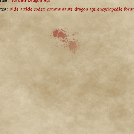
ies :
Forums Dragon Age
tes :
aide
article
codex
communauté
dragon age
encyclopédie
foru