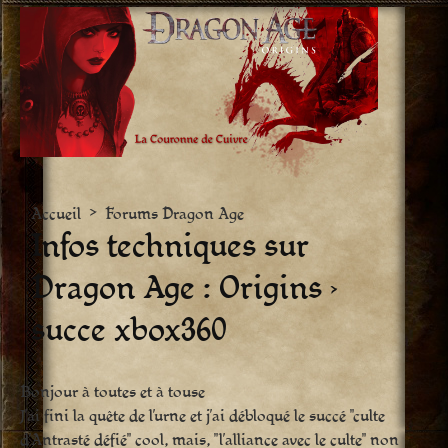
Aller
vers
le
contenu
Accueil
>
Forums Dragon Age
Infos techniques sur
Dragon Age : Origins ›
succe xbox360
Bonjour à toutes et à touse
J’ai fini la quête de l’urne et j’ai débloqué le succé "culte
d’Antrasté défié" cool, mais, "l’alliance avec le culte" non