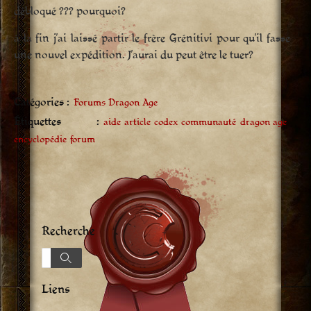
débloqué ??? pourquoi?
à la fin j’ai laissé partir le frère Grénitivi pour qu’il fasse
une nouvel expédition. J’aurai du peut être le tuer?
Catégories :
Forums Dragon Age
Étiquettes :
aide
article
codex
communauté
dragon age
encyclopédie
forum
Recherche
Recherche
Recherche
Liens