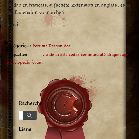
j’ai dao en français, si j’achète l’extension en anglais , es ce
que l’extension va marché ?
merci
Catégories :
Forums Dragon Age
Étiquettes :
aide
article
codex
communauté
dragon age
encyclopédie
forum
Recherche
Recherche
Recherche
Liens