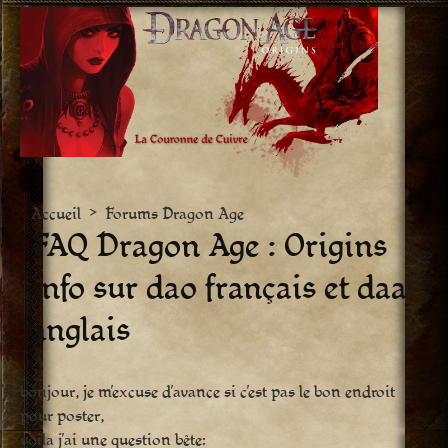
Aller
vers
le
contenu
Accueil
>
Forums Dragon Age
FAQ Dragon Age : Origins 
info sur dao français et daa
anglais
bonjour, je m’excuse d’avance si c’est pas le bon endroit
pour poster,
voila j’ai une question bête: