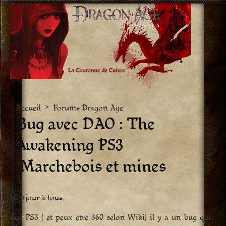
Aller
vers
le
contenu
Accueil
>
Forums Dragon Age
Bug avec DAO : The
Awakening PS3
:Marchebois et mines
Bonjour à tous,
Sur PS3 ( et peux être 360 selon Wiki) il y a un bug qui