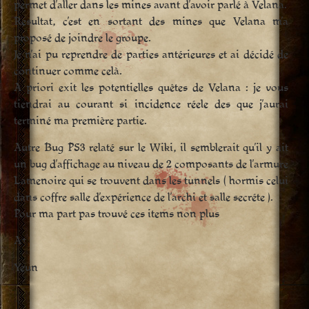
permet d’aller dans les mines avant d’avoir parlé à Velana.
Resultat, c’est en sortant des mines que Velana m’a
proposé de joindre le groupe.
Je n’ai pu reprendre de parties antérieures et ai décidé de
continuer comme celà.
A priori exit les potentielles quêtes de Velana : je vous
tiendrai au courant si incidence réele des que j’aurai
terminé ma première partie.
Autre Bug PS3 relaté sur le Wiki, il semblerait qu’il y ait
un bug d’affichage au niveau de 2 composants de l’armure
Lamenoire qui se trouvent dans les tunnels ( hormis celui
dans coffre salle d’expérience de l’archi et salle secréte ).
Pour ma part pas trouvé ces items non plus
A+
Yeun