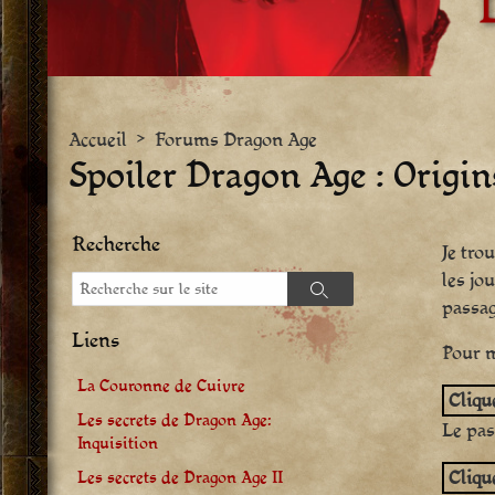
Accueil
>
Forums Dragon Age
Spoiler Dragon Age : Origin
Recherche
Je tro
les jo
Recherche
Recherche
passag
Liens
Pour m
La Couronne de Cuivre
Clique
Les secrets de Dragon Age:
Le pas
Inquisition
Clique
Les secrets de Dragon Age II