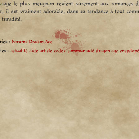
sage le plus meugnon revient sûrement aux romances d’Ali
ir, il est vraiment adorable, dans sa tendance à tout co
 timidité.
ies :
Forums Dragon Age
tes :
actualité
aide
article
codex
communauté
dragon age
encyclop